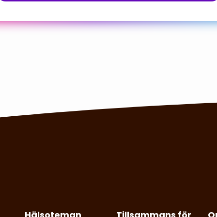
Hälsoteman
Tillsammans för
O