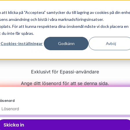
Content hub
Alla p
Alla erbjudanden
att klicka på "Acceptera" samtycker du till lagring av cookies på din enh
sens användning och bistå i våra marknadsföringsinsatser.
bplats. För att kunna respektera dina önskemål måste vi dock placera en
 du inte får spåras.
Cookies-inställningar
Godkänn
Avböj
Lösenord krävs
Exklusivt för Epassi-användare
Ange ditt lösenord för att se denna sida.
ösenord