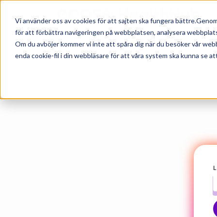
Skip to content
Epassi
Content hub
Alla partners
Vi använder oss av cookies för att sajten ska fungera bättre.Genom 
för att förbättra navigeringen på webbplatsen, analysera webbplat
Om du avböjer kommer vi inte att spåra dig när du besöker vår web
enda cookie-fil i din webbläsare för att våra system ska kunna se att
L