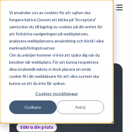
Skip to content
Epassi
Vi använder oss av cookies för att sajten ska
Togg
fungera bättre.Genom att klicka på "Acceptera"
samtycker du till lagring av cookies på din enhet för
Live föreläsning -
att förbättra navigeringen på webbplatsen,
Förklimakteriet
analysera webbplatsens användning och bistå i våra
marknadsföringsinsatser.
Om du avböjer kommer vi inte att spåra dig när du
besöker vår webbplats. För att kunna respektera
Live Webinarium
dina önskemål måste vi dock placera en enda
cookie-fil i din webbläsare för att våra system ska
05.05.2026
19.00 - 20.00 CET
Förklimakteriet
kunna se att du inte får spåras.
Cookies-inställningar
Välkommen till en föreläsning där Yogobe och Jenny Koos
går igenom 'förklimakteriet' (början på klimakteriet); vad
som faktiskt händer i kroppen, hur det påverkar ditt
Godkänn
Avböj
mående, energi och menscykel, och hur du kan ta dig
igenom denna livsfas med större förståelse och grace.
Säkra din plats