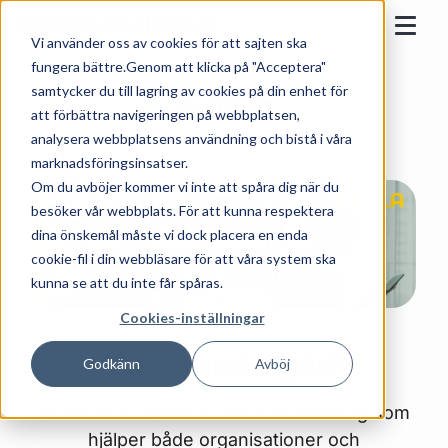
Skip to content
Epassi
Vi använder oss av cookies för att sajten ska
Togg
fungera bättre.Genom att klicka på "Acceptera"
samtycker du till lagring av cookies på din enhet för
Aumla
att förbättra navigeringen på webbplatsen,
analysera webbplatsens användning och bistå i våra
marknadsföringsinsatser.
Om du avböjer kommer vi inte att spåra dig när du
besöker vår webbplats. För att kunna respektera
dina önskemål måste vi dock placera en enda
cookie-fil i din webbläsare för att våra system ska
kunna se att du inte får spåras.
Cookies-inställningar
Vad Aumla gör?
Godkänn
Avböj
Aumla är ett konsult- och hälsoföretag som
hjälper både organisationer och